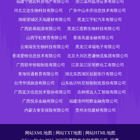
福建宁德宏科房地产有限公司
浙江温州磊理证券有限公司
河北立达生物科技有限公司
广东中山丰庆信息技术有限公司
湖南望城区天瑞建材有限公司
黑龙江宇虹汽车有限公司
广西皓慕能源有限公司
黑龙江度辉生物科技有限公司
山西宇虹教育有限公司
香港高盛金融有限公司
云南瑞安生物科技有限公司
黑龙江泽瑞电子有限公司
香港爱映信息技术有限公司
北京大兴区恩谦物流集团有限公司
广西联华智能制造有限公司
江苏吴江区明辉化工有限公司
青海恒通教育有限公司
湖北东西湖区创新医疗有限公司
台湾华强旅游有限公司
山东临沂特尼智能制造股份有限公司
广西蓝沃信息技术股份有限公司
吉林维达人工智能有限公司
广西悦东金融有限公司
福建漳州明辉金融有限公司
内蒙古泰安保险有限公司
贵州永恒建材有限公司
网站XML地图
|
网站TXT地图
|
网站HTML地图